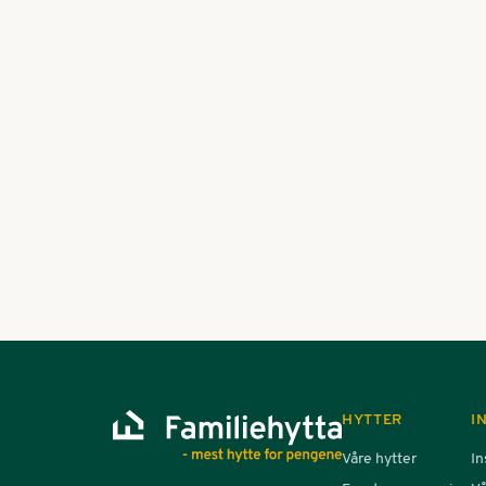
Ved å gå sammen om kjøp a
Se flere artikler
HYTTER
I
Våre hytter
In