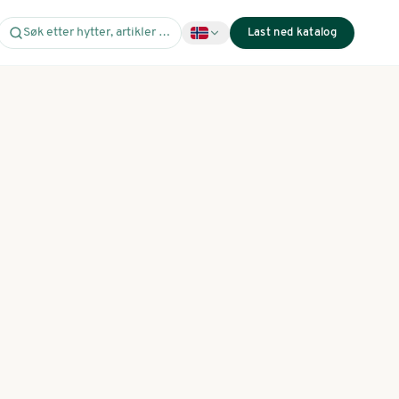
Søk etter hytter, artikler …
Last ned katalog