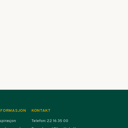
v hytte, har venneparet fra Oslo og Tønsberg oppfylt drømmen 
NFORMASJON
KONTAKT
spirasjon
Telefon: 22 16 35 00