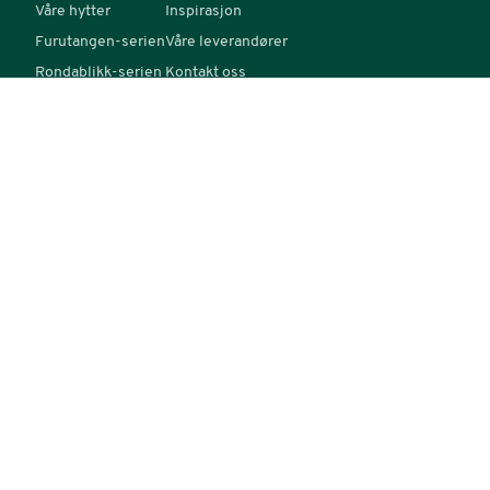
Våre hytter
Inspirasjon
Furutangen-serien
Våre leverandører
Rondablikk-serien
Kontakt oss
Mjuken-serien
FAQ
Mer-serien
Materialbeskrivelse
Hyttekatalog
Tomter og felt
KONTAKT
Telefon: 22 16 35 00
E-post: post@familiehytta.no
Økernveien 94, Oslo
©
2026
Familiehytta AS.
Alle rettigheter reservert.
Personvern
Cookies
Åpenhetsloven