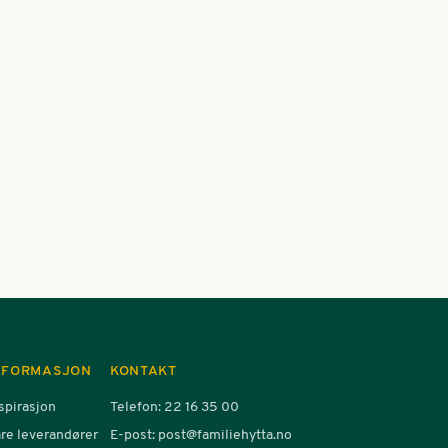
jonsplikt
il å be Faun Gruppen AS om informasjon om hvordan vi håndtere
tive konsekvenser for grunnleggende menneskerettigheter og
. åpenhetsloven § 6. Svar gis innen rimelig tid og senest innen 
s til: Even Josten Lien, Teknisk sjef —
evenl@faun.no
NFORMASJON
KONTAKT
spirasjon
Telefon: 22 16 35 00
re leverandører
E-post: post@familiehytta.no