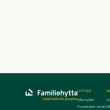
5. Informas
Enhver har rett t
potensielle nega
arbeidsforhold, jf
Henvendelser rette
HYTTER
I
Våre hytter
In
Furutangen-serien
Vå