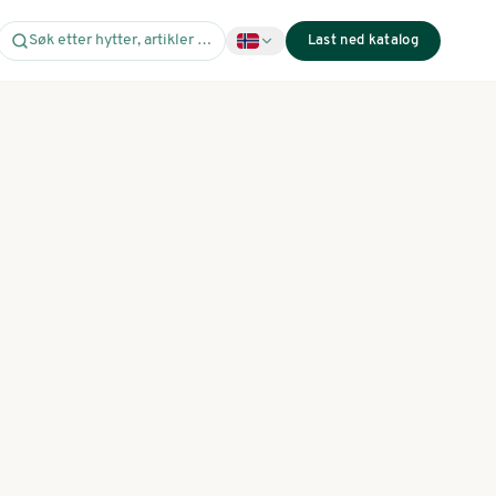
Søk etter hytter, artikler …
Last ned katalog