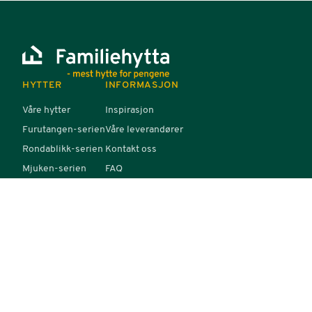
HYTTER
INFORMASJON
Våre hytter
Inspirasjon
Furutangen-serien
Våre leverandører
Rondablikk-serien
Kontakt oss
Mjuken-serien
FAQ
Mer-serien
Materialbeskrivelse
Hyttekatalog
Tomter og felt
KONTAKT
Telefon: 22 16 35 00
E-post: post@familiehytta.no
Økernveien 94, Oslo