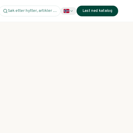
Søk etter hytter, artikler …
Last ned katalog