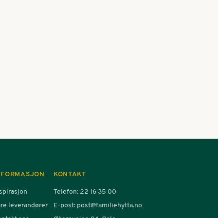
de små detaljene eller endringene som skaper helhet og trivse
NFORMASJON
KONTAKT
spirasjon
Telefon: 22 16 35 00
re leverandører
E-post: post@familiehytta.no