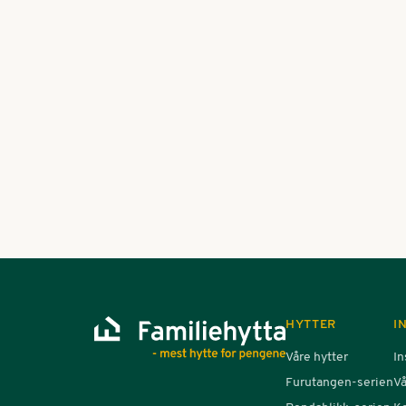
Ofte kan det være akkurat 
Se flere artikler
HYTTER
I
Våre hytter
In
Furutangen-serien
Vå