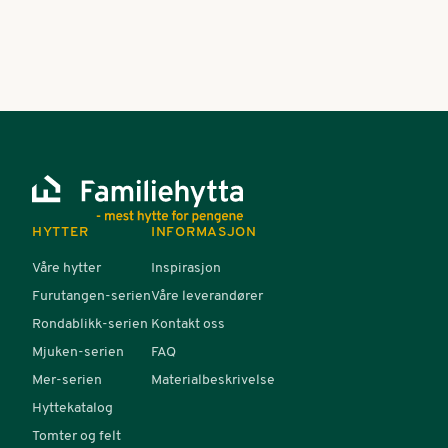
Se flere artikler
HYTTER
INFORMASJON
Våre hytter
Inspirasjon
Furutangen-serien
Våre leverandører
Rondablikk-serien
Kontakt oss
Mjuken-serien
FAQ
Mer-serien
Materialbeskrivelse
Hyttekatalog
Tomter og felt