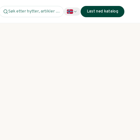
Søk etter hytter, artikler …
Last ned katalog
brikkerte, bærende trekonstruksjoner.