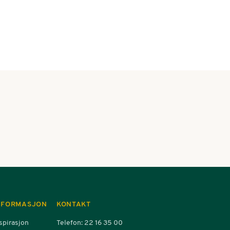
MARK
Norg
NFORMASJON
KONTAKT
spirasjon
Telefon: 22 16 35 00