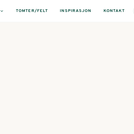
TOMTER/FELT
INSPIRASJON
KONTAKT
TAKSTOLER OG PREFAB
Pretre
Norges største produsent av prefa
Besøk nettsiden