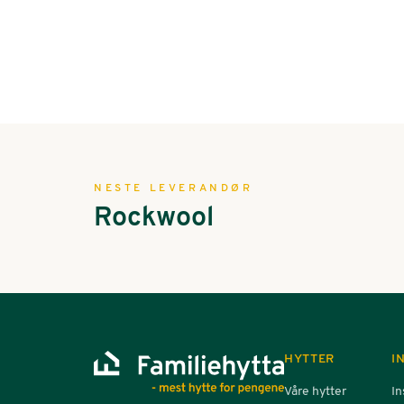
NESTE LEVERANDØR
Rockwool
HYTTER
I
Våre hytter
In