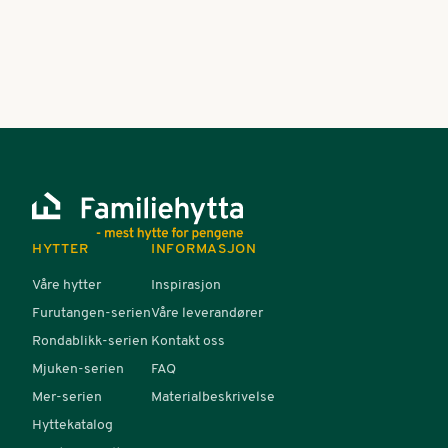
Hyttekonsulent
+47 909 14 074
Kontakt oss
HYTTER
INFORMASJON
Våre hytter
Inspirasjon
Furutangen-serien
Våre leverandører
Rondablikk-serien
Kontakt oss
Mjuken-serien
FAQ
Mer-serien
Materialbeskrivelse
Hyttekatalog